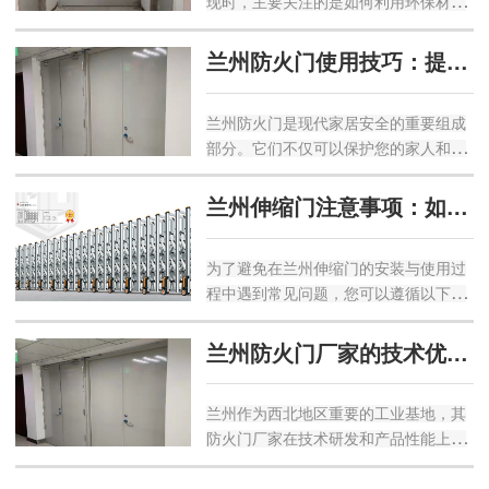
现时，主要关注的是如何利用环保材料
与门洞精确匹配，通常门的宽度和高度
和技术来提高防火性能的同时减少对环
应该略小于门洞尺寸，以便...
境的影响。以下是一些可以采取的措
兰州防火门使用技巧：提升防火性能的5个秘诀
施：绿色防火门的具体环保措施使用环
保材料：选择可再生资源制成的材料，
兰州防火门是现代家居安全的重要组成
例如竹材、回收钢材或其他可持续来源
部分。它们不仅可以保护您的家人和财
的原材料。使用低挥发性有机化合物
产免受火灾的侵害，还可以提供安全出
（VOC）的涂料和粘合剂，以减少...
口，以便紧急情况下迅速疏散。如果您
兰州伸缩门注意事项：如何避免安装与使用中的常见问题？
拥有一扇兰州防火门，正确的使用和维
护对于确保其防火性能至关重要。在本
为了避免在兰州伸缩门的安装与使用过
文中，我们将介绍兰州防火门的使用技
程中遇到常见问题，您可以遵循以下建
巧，帮助您提升其防火性能，保护您的
议：安装前注意事项地面处理：确保安
家人和财产安全。1. 定期检...
装地点的地面完全平整。任何不平整都
兰州防火门厂家的技术优势与产品特点
可能导致门体运行不畅或加速部件磨
损。必要时，应用水泥找平。电源准
兰州作为西北地区重要的工业基地，其
备：确保伸缩门前已接通电源，并且预
防火门厂家在技术研发和产品性能上具
留了足够的电力支持后续安装工作正常
有区域特色和行业竞争力。以下是兰州
进行。卸货小心：由于伸缩门轮罩边...
防火门厂家的主要技术优势与产品特点