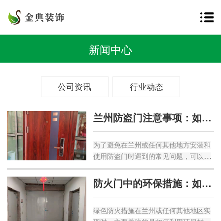
新闻中心
公司资讯
行业动态
兰州防盗门注意事项：如何避免安装与使用中的常见问题？
为了避免在兰州或任何其他地方安装和
使用防盗门时遇到的常见问题，可以遵
循以下建议：安装注意事项选择合适的
门型和材质：确保选择的防盗门具备良
防火门中的环保措施：如何实现绿色防火？
好的防盗性能。钢质门或铝合金门通常
是较好的选择，且门框和门扇的厚度应
绿色防火措施在兰州或任何其他地区实
至少为2.5毫米。尺寸匹配：门的尺寸要