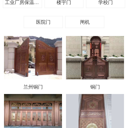
工业厂房保温平开门
楼宇门
学校门
医院门
闸机
兰州铜门
铜门