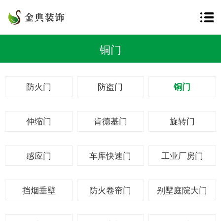
铜门
防火门
防盗门
铜门
伸缩门
肯德基门
旋转门
感应门
车库快速门
工业厂房门
挡烟垂壁
防火卷帘门
别墅庭院大门